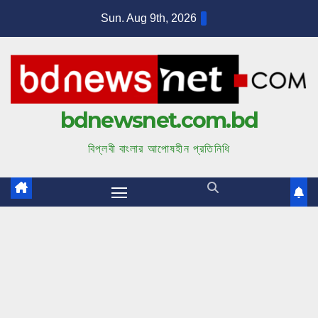
S
Sun. Aug 9th, 2026
k
i
p
t
bdnewsnet.com.bd
o
c
বিপ্লবী বাংলার আপোষহীন প্রতিনিধি
o
n
t
e
n
t