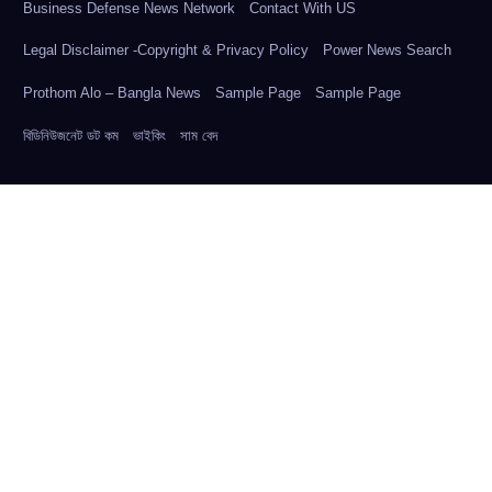
Business Defense News Network
Contact With US
Legal Disclaimer -Copyright & Privacy Policy
Power News Search
Prothom Alo – Bangla News
Sample Page
Sample Page
বিডিনিউজনেট ডট কম
ভাইকিং
সাম বেদ