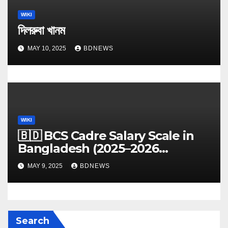
WIKI
দিলরুবা খানম
MAY 10, 2025
BDNEWS
WIKI
🇧🇩 BCS Cadre Salary Scale in
Bangladesh (2025–2026
Updated Guide)
MAY 9, 2025
BDNEWS
Search