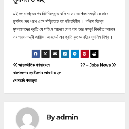
এই হত্যাকান্ডের পর নিউজিল্যান্ড বাসি ও তাদের প্রধানমন্ত্রী জেভাবে
মুসলিম দের পাশে এসে দাঁড়িয়েছে তা নজিরবিহীন । পশ্চিমা বিশ্বে
মুসলমানদের প্রতি যে সহিংস আচরন দেখা যায় তার সম্পূর্ণ বিপরীত আচরন
এর প্রধানমন্ত্রী জাসিন্ডা আরডের্ন এর প্রতি কৃতজ্ঞ রইবে মুসলিম বিশ্ব ।
P
আন্তর্জাতিক গণমাধ্যমে
?? – Jobs News
বাংলাদেশের স্বাধীনতার ঘোষণা ও ২৫
o
সে মার্চের গনহত্যা
s
t
n
By
admin
a