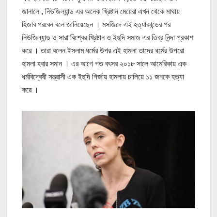
জানালে , নিউজিল্যান্ড এর অনেক খ্রিষ্টান মেয়েরা এখন থেকে মাথায়
হিজাব পরবেন বলে জানিয়েছেন । মসজিদে এই হত্যাকান্ডের পর
নিউজিল্যান্ড ও সারা বিশ্বের খ্রিষ্টান ও ইহুদি সমাজ এর তিব্র নিন্দা প্রকাশ
করে । তারা বলেন ইসলাম ধর্মের উপর এই হামলা তাদের ধর্মের উপরো
হামলা হবার সমান । এর আগে গত বৎসর ২০১৮ সালে আমেরিকায় এক
ধর্মবিদ্বেষী সন্ত্রাসী এক ইহুদি গির্জায় হামলায় চালিয়ে ১১ জনকে হত্যা
করে ।