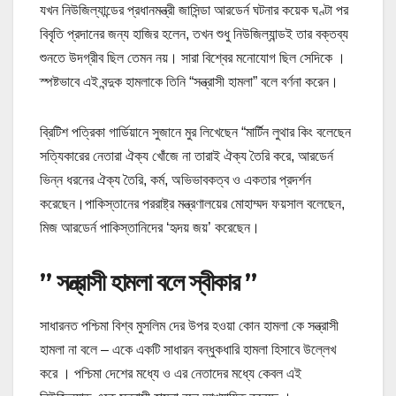
যখন নিউজিল্যান্ডের প্রধানমন্ত্রী জাসিন্ডা আরডের্ন ঘটনার কয়েক ঘণ্টা পর
বিবৃতি প্রদানের জন্য হাজির হলেন, তখন শুধু নিউজিল্যান্ডই তার বক্তব্য
শুনতে উদগ্রীব ছিল তেমন নয়। সারা বিশ্বের মনোযোগ ছিল সেদিকে ।
স্পষ্টভাবে এই বন্দুক হামলাকে তিনি “সন্ত্রাসী হামলা” বলে বর্ণনা করেন।
ব্রিটিশ পত্রিকা গার্ডিয়ানে সুজানে মুর লিখেছেন “মার্টিন লুথার কিং বলেছেন
সত্যিকারের নেতারা ঐক্য খোঁজে না তারাই ঐক্য তৈরি করে, আরডের্ন
ভিন্ন ধরনের ঐক্য তৈরি, কর্ম, অভিভাবকত্ব ও একতার প্রদর্শন
করেছেন।পাকিস্তানের পররাষ্ট্র মন্ত্রণালয়ের মোহাম্মদ ফয়সাল বলেছেন,
মিজ আরডের্ন পাকিস্তানিদের ‘হৃদয় জয়’ করেছেন।
” সন্ত্রাসী হামলা বলে স্বীকার ”
সাধারনত পশ্চিমা বিশ্ব মুসলিম দের উপর হওয়া কোন হামলা কে সন্ত্রাসী
হামলা না বলে – একে একটি সাধারন বন্ধুকধারি হামলা হিসাবে উল্লেখ
করে । পশ্চিমা দেশের মধ্যে ও এর নেতাদের মধ্যে কেবল এই