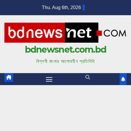
S
Thu. Aug 6th, 2026
k
i
p
t
bdnewsnet.com.bd
o
c
বিপ্লবী বাংলার আপোষহীন প্রতিনিধি
o
n
t
e
n
t