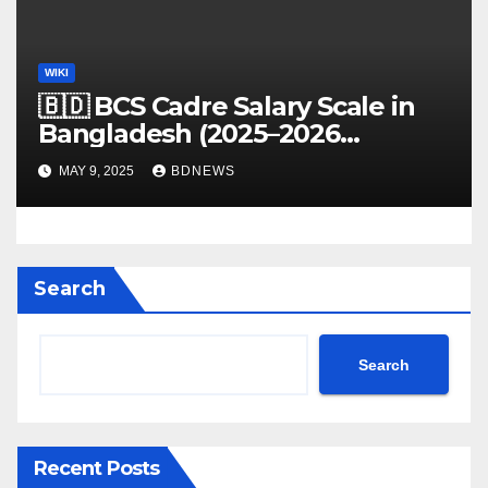
WIKI
🇧🇩 BCS Cadre Salary Scale in
Bangladesh (2025–2026
Updated Guide)
MAY 9, 2025
BDNEWS
Search
Search
Recent Posts