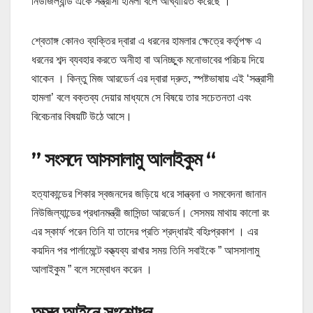
নিউজিল্যান্ড একে সন্ত্রাসী হামলা বলে আখ্যায়িত করেছে ।
শ্বেতাঙ্গ কোনও ব্যক্তির দ্বারা এ ধরনের হামলার ক্ষেত্রে কর্তৃপক্ষ এ
ধরনের শব্দ ব্যবহার করতে অনীহা বা অনিচ্ছুক মনোভাবের পরিচয় দিয়ে
থাকেন । কিন্তু মিজ আরডের্ন এর দ্বারা দ্রুত, স্পষ্টভাষায় এই ‘সন্ত্রাসী
হামলা’ বলে বক্তব্য দেয়ার মাধ্যমে সে বিষয়ে তার সচেতনতা এবং
বিবেচনার বিষয়টি উঠে আসে।
” সংসদে আসসালামু আলাইকুম “
হত্যাকান্ডের শিকার স্বজনদের জড়িয়ে ধরে সান্ত্বনা ও সমবেদনা জানান
নিউজিল্যান্ডের প্রধানমন্ত্রী জাসিন্ডা আরডের্ন। সেসময় মাথায় কালো রং
এর স্কার্ফ পরেন তিনি যা তাদের প্রতি শ্রদ্ধারই বহিঃপ্রকাশ । এর
কয়দিন পর পার্লামেন্টে বক্ত্যব্য রাখার সময় তিনি সবাইকে ” আসসালামু
আলাইকুম ” বলে সম্বোধন করেন ।
অস্ত্র আইনে সংশোধন