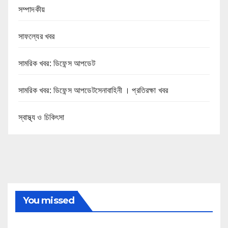
সম্পাদকীয়
সাফল্যের খবর
সামরিক খবর: ডিফেন্স আপডেট
সামরিক খবর: ডিফেন্স আপডেটসেনাবাহিনী । প্রতিরক্ষা খবর
স্বাস্থ্য ও চিকিৎসা
You missed