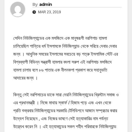
By
admin
MAR 23, 2019
সেদিন নিউজিল্যান্ডের এক মসজিদে এক মানুষরূপী নরপিশাচ হামলা
চালিয়েছিল শান্তির ধর্ম ইসলামকে নিউজিল্যান্ড থেকে সরিয়ে দেবার দেবার
জন্য । আধুনিক সময়ের ইসলামের সবচেয়ে বড় শত্রু ইসলামিক স্টেট এর
বিশ্বব্যাপী বিভিন্ন সন্ত্রাসী হামলার বদলা সরুপ এই নরপিসাচ মসজিদে
হামলা চালায় বলে ৮৬ পাতার এক নীলনকশা প্রকাশ করে সহানুভতি
আদায়ের জন্য ।
কিন্তু সেই নরপিসাচের ডাকে সারা দেয়নি নিউজিল্যান্ডের খ্রিস্টান সমাজ ও
এর প্রধানমন্ত্রী । নিজে মাথায় স্কার্ফ / হিজাব পড়ে এবং এখন থেকে
প্রতি শুক্রবার নিউজিল্যান্ডের সরকারি টেলিভিশনে আজান সম্প্রচার করার
উদ্যেগ নিয়েছেন , এবং নিজের ভাষণে সেই হত্যাকারির নাম পর্যন্ত
উল্ল্যেখ করেন নি । এই হত্যাকান্ডের সকল শহীদ পরিবারকে নিউজিল্যান্ড