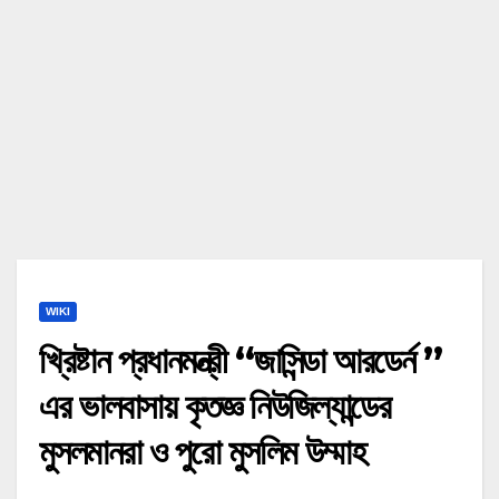
WIKI
খ্রিষ্টান প্রধানমন্ত্রী “জাসিন্ডা আরডের্ন ”
এর ভালবাসায় কৃতজ্ঞ নিউজিল্যান্ডের
মুসলমানরা ও পুরো মুসলিম উম্মাহ