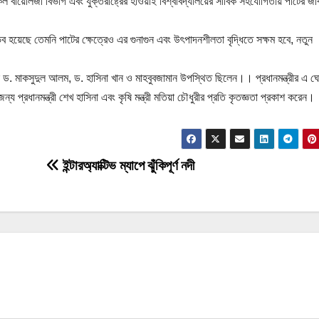
েল বায়োলজী বিভাগ এবং যুক্তরাষ্ট্রের হাওয়াই বিশ্ববিদ্যালয়ের সার্বিক সহযোগিতায় পাটের জীব
হয়েছে তেমনি পাটের ক্ষেত্রেও এর গুনাগুন এবং উৎপাদনশীলতা বৃদ্ধিতে সক্ষম হবে, নতুন
 ড. মাকসুদুল আলম, ড. হাসিনা খান ও মাহবুবজামান উপস্থিত ছিলেন।। প্রধানমন্ত্রীর এ ঘ
প্রধানমন্ত্রী শেখ হাসিনা এবং কৃষি মন্ত্রী মতিয়া চৌধুরীর প্রতি কৃতজ্ঞতা প্রকাশ করেন।
ইন্টারঅ্যাক্টিভ ম্যাপে ঝুঁকিপূর্ণ নদী