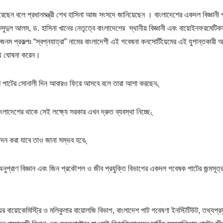
 করেছেন বলে প্রধানমন্ত্রী শেখ হাসিনা আজ সংসদে জানিয়েছেন । বাংলাদেশের একদল বিজ্ঞানী 
ুদুল আলম, ড. হাসিনা খানের নেতৃত্বে বাংলাদেশের স্থানীয় বিজ্ঞানী এবং বায়োইনফরমেটিক
জেনম প্রকল্পঃ “স্বপ্নযাত্রা” নামের বাংলাদেশী এই গবেষনা কনসোর্টিয়েমের এই যুগান্তকারী আ
াথে ঘোষনা করেন।
দেশে পাটের সোনালী দিন আবারও ফিরে আসবে বলে তারা ‌আশা করছেন৻
বাংলাদেশের থাকে সেই লক্ষ্যে সরকার এখন দ্রুত ব্যবস্থা নিচ্ছে৻
াদন করা যাবে তাও জানা সম্ভব হবে৻
ও অনুপ্রাণ বিজ্ঞান এবং জিন প্রকৌশল ও জীব প্রযুক্তি বিভাগের একদল গবেষক পাটের জন্মসূত্
য়ের বায়োকেমিস্ট্রি ও মলিকুলার বায়োলজি বিভাগ, বাংলাদেশ পাট গবেষণা ইনস্টিটিউট, তথ্যপ্রয