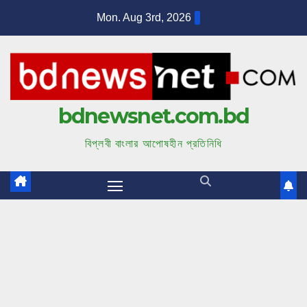
S
Mon. Aug 3rd, 2026
k
i
p
t
bdnewsnet.com.bd
o
c
বিপ্লবী বাংলার আপোষহীন প্রতিনিধি
o
n
t
e
n
t