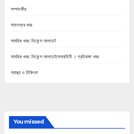
সম্পাদকীয়
সাফল্যের খবর
সামরিক খবর: ডিফেন্স আপডেট
সামরিক খবর: ডিফেন্স আপডেটসেনাবাহিনী । প্রতিরক্ষা খবর
স্বাস্থ্য ও চিকিৎসা
You missed