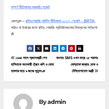
সম্পূর্ণ নীতিমালার সরকারি গেজেট
রেফারেন্স –
রাইডশেয়ারিং সার্ভিস নীতিমালা-২০১৭, গেজেট – BRTA
,
পাঠাও বা উবারের মতো রাইড শেয়ারিং প্রতিষ্ঠানগুলোর নিবন্ধনের শর্তগুলো
কী
P
১৯৯৪ সালে প্রধানমন্ত্রী শেখ
বাংলায় SMS এখন মাত্র ২৫ পয়াসাঃ
হাসিনাকে বহনকারী ট্রেনে গুলি ও বোমা
মোস্তাফা জব্বার ,ডাক ও
o
হামলার দায়ে ৯ জনের মৃত্যুদণ্ড
টেলিযোগাযোগ মন্ত্রী
s
t
n
By
admin