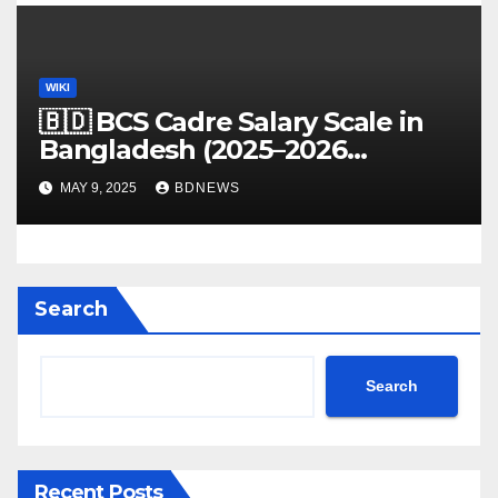
WIKI
🇧🇩 BCS Cadre Salary Scale in
Bangladesh (2025–2026
Updated Guide)
MAY 9, 2025
BDNEWS
Search
Search
Recent Posts