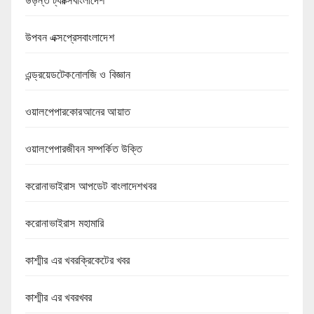
উড়ন্ত ট্যাক্সিবাংলাদেশ
উপবন এক্সপ্রেসবাংলাদেশ
এন্ড্রয়েডটেকনোলজি ও বিজ্ঞান
ওয়ালপেপারকোরআনের আয়াত
ওয়ালপেপারজীবন সম্পর্কিত উক্তি
করোনাভাইরাস আপডেট বাংলাদেশখবর
করোনাভাইরাস মহামারি
কাশ্মীর এর খবরক্রিকেটের খবর
কাশ্মীর এর খবরখবর