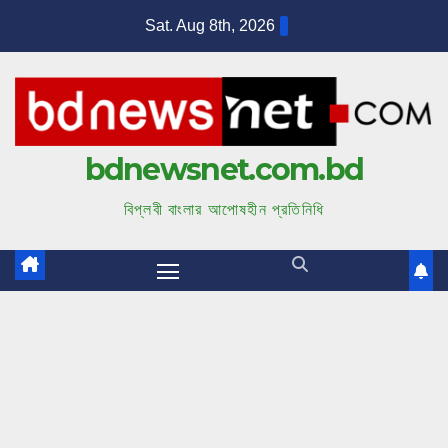
S
Sat. Aug 8th, 2026
k
i
p
t
bdnewsnet.com.bd
o
c
বিপ্লবী বাংলার আপোষহীন প্রতিনিধি
o
n
t
e
n
t