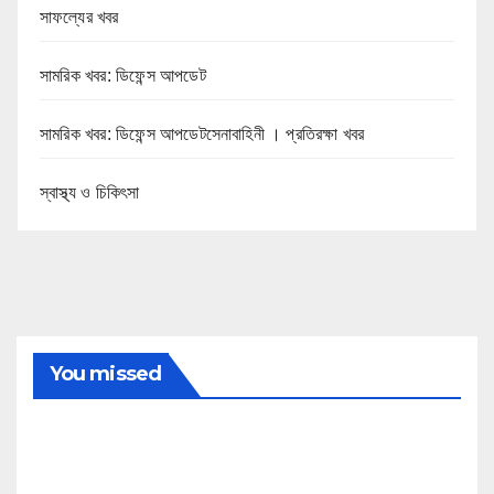
সাফল্যের খবর
সামরিক খবর: ডিফেন্স আপডেট
সামরিক খবর: ডিফেন্স আপডেটসেনাবাহিনী । প্রতিরক্ষা খবর
স্বাস্থ্য ও চিকিৎসা
You missed