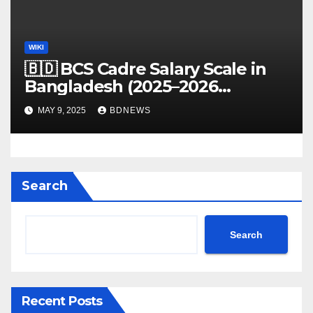
WIKI
🇧🇩 BCS Cadre Salary Scale in
Bangladesh (2025–2026
Updated Guide)
MAY 9, 2025
BDNEWS
Search
Search
Recent Posts