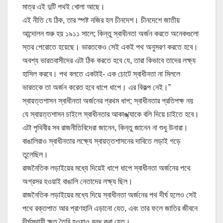
মাত্র এই দুটি পথই খোলা আছে।
এই নীতি যে ঠিক, তার স্পষ্ট নজির হল চীনদেশ। চীনদেশে জাতীয়
আন্দোলন শুরু হয় ১৯১১ সালে; কিন্তু স্বাধীনতা অর্জন করতে অনেকগুলো
স্তর পেরোতে হয়েছে। ভারতকেও সেই একই পথ অনুসরণ করতে হবে।
অবশ্য ভারতবাসীদের এটা ঠিক করতে হবে যে, তারা কিভাবে তাদের লক্ষ্য
হাসিল করবে। পথ বলতে একটাই- এক চোটে স্বাধীনতা না মিললে
ভারতকে তা অর্জন করেত হবে ধাপে ধাপে। এর বিকল্প নেই।”
স্বায়ত্তশাসন স্বাধীনতা অর্জনের প্রথম ধাপ; স্বাধীনতার প্রতিপক্ষ নয়
যে স্বায়ত্তশাসন চাইলে স্বাধীনতার আকাঙ্খ্যাকে বলি দিয়ে চাইতে হবে।
এটা পৃথিবীর সব রাজনীতিবিদেরা জানেন, কিন্তু জানেন না শুধু উনারা।
বাঙালিরাও স্বাধীনতার লক্ষ্যে স্বায়ত্তশাসনের দাবিতে লড়াই গড়ে
তুলেছিল।
রাজনৈতিক লড়াইয়ের মধ্যে দিয়েই ধাপে ধাপে স্বাধীনতা অর্জনের পথে
অগ্রসর হওয়াই বাঙালি নেতাদের লক্ষ্য ছিল।
রাজনৈতিক লড়াইয়ের মধ্যে দিয়ে স্বাধীনতা অর্জনের পথ দীর্ঘ হলেও সেই
পথে রক্তপাত আর প্রাণহানি এড়ানো যেত, এবং তার ফলে জাতির জীবনে
দীর্ঘস্থায়ী ক্ষত তৈরি হওয়াও বন্ধ করা যেত।