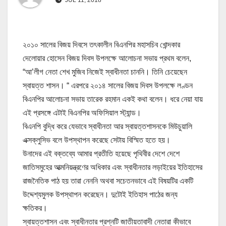
২০১০ সালের বিজয় দিবসে তৎকালীন বিএনপির মহাসচিব খোন্দকার
দেলোয়ার হোসেন বিজয় দিবস উপলক্ষে আলোচনা সভায় প্রথম বলেন,
“আ’লীগ নেতা শেখ মুজিব নিজেই স্বাধীনতা চাননি। তিনি চেয়েছেন
স্বায়ত্ত শাসন। “
এরপরে ২০১৪ সালের বিজয় দিবস উপলক্ষে লণ্ডন
বিএনপির আলোচনা সভায় তারেক রহমান একই কথা বলেন। ধরে নেয়া যায়
এই প্রসঙ্গে এটাই বিএনপির অফিসিয়াল স্ট্যান্ড।
বিএনপি বুদ্ধি করে যেভাবে স্বাধীনতা আর স্বায়ত্তশাসনকে মিউচুয়ালি
এক্সক্লুসিভ বলে উপস্থাপন করেছে সেটায় বিস্মিত হতে হয়।
উনাদের এই বক্তব্যে আমার প্রতীতি হয়েছে পৃথিবীর দেশে দেশে
জাতিসমুহের আত্মনিয়ন্ত্রণের অধিকার এবং স্বাধীনতার লড়াইয়ের ইতিহাসের
রাজনৈতিক পাঠ হয় তারা নেননি অথবা সচেতনভাবে এই বিষয়টির একটি
উদ্দেশ্যমুলক উপস্থাপন করেছেন। দুটোই ইতিহাস পাঠের জন্য
ক্ষতিকর।
স্বায়ত্তশাসন এবং স্বাধীনতার প্রশ্নটি জাতীয়তাবাদী নেতারা কীভাবে