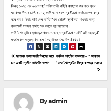
কিন্তু ১৯৭১ এর ২৫শে মার্চ পাকিস্তানী বাহিনী গণহত্যা শুরু করে যুদ্ধ
আমাদের উপরে চাপিয়ে দেয়; তাই ধাপে ধাপে স্বাধীনতা অর্জনের পথ রুদ্ধ
হয়ে যায়। চিয়াং কাই শেক বর্ণিত “এক চোটে” স্বাধীনতা পাওয়ার জন্য
রক্তক্ষয়ী সশস্ত্র লড়াই শুরু করতে হয় আমাদের।
তাই “শেখ মুজিব স্বায়ত্তশাসন চেয়েছেন স্বাধীনতা চাননি” এই বক্তব্যটি
রাজনৈতিক বক্তব্য হিসেবে ইনভ্যালিড এবং ইম্ম্যাচিউর।
P
জাপানের প্রধানমন্ত্রী শিনজো আবে
নরডিক ভাইকিং সভ্যতায় – ” আল্লাহ
চান একটি স্বাধীন সার্বভৌম জাপান
” লেখা প্রাচীন সিল্ক কাপড়ের সন্ধান
o
s
t
n
By
admin
a