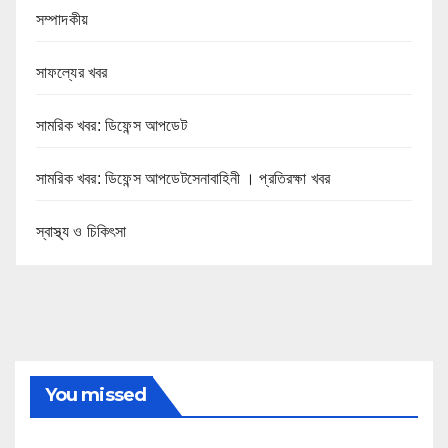
সম্পাদকীয়
সাফল্যের খবর
সামরিক খবর: ডিফেন্স আপডেট
সামরিক খবর: ডিফেন্স আপডেটসেনাবাহিনী । প্রতিরক্ষা খবর
স্বাস্থ্য ও চিকিৎসা
You missed