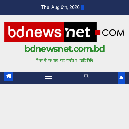
S
Thu. Aug 6th, 2026
k
i
p
t
bdnewsnet.com.bd
o
c
বিপ্লবী বাংলার আপোষহীন প্রতিনিধি
o
n
t
e
n
t