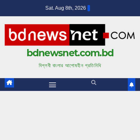
S
Sat. Aug 8th, 2026
k
i
p
t
bdnewsnet.com.bd
o
c
বিপ্লবী বাংলার আপোষহীন প্রতিনিধি
o
n
t
e
n
t