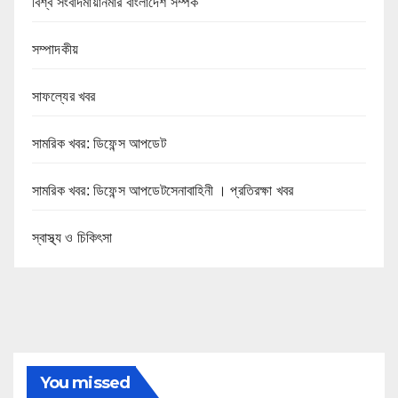
বিশ্ব সংবাদমায়ানমার বাংলাদেশ সম্পর্ক
সম্পাদকীয়
সাফল্যের খবর
সামরিক খবর: ডিফেন্স আপডেট
সামরিক খবর: ডিফেন্স আপডেটসেনাবাহিনী । প্রতিরক্ষা খবর
স্বাস্থ্য ও চিকিৎসা
You missed