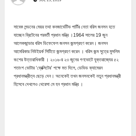
সাবেক লন্ডনের মেয়র তথা কনজার্ভেটিভ পার্টির নেতা বরিস জনসন হতে
যাচ্ছেন ব্রিটেনের পরবর্তী প্রধান মন্ত্রি ।1964 সালের 19 জুন
আলেকজান্ডার বরিস ডিফেফেল জনসন জন্মগ্রহণ করেন। জনসন
আমেরিকার নিউইয়র্ক সিটিতে জন্মগ্রহণ করেন । বরিস জন্ম সুত্রে মুসলিম
বংশের উত্তরাধিকারী । ২০১৬-র ২৩ জুনের গণভোটে যুক্তরাজ্যের ৫২
শতাংশ ভোটার ‘ব্রেক্সিটের’ পক্ষে মত দিলে, ডেভিড ক্যামেরন
প্রধানমন্ত্রীত্ব ছেড়ে দেন। অনেকেই তখন জনসনকেই নতুন প্রধানমন্ত্রী
হিসেবে দেখলেও থেরেসা মে হন প্রধান মন্ত্রি ।