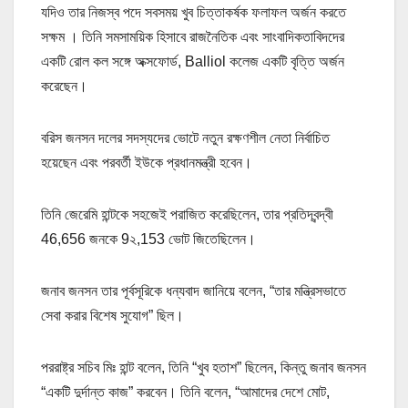
যদিও তার নিজস্ব পদে সবসময় খুব চিত্তাকর্ষক ফলাফল অর্জন করতে
সক্ষম । তিনি সমসাময়িক হিসাবে রাজনৈতিক এবং সাংবাদিকতাবিদদের
একটি রোল কল সঙ্গে অক্সফোর্ড, Balliol কলেজ একটি বৃত্তি অর্জন
করেছেন।
বরিস জনসন দলের সদস্যদের ভোটে নতুন রক্ষণশীল নেতা নির্বাচিত
হয়েছেন এবং পরবর্তী ইউকে প্রধানমন্ত্রী হবেন।
তিনি জেরেমি হান্টকে সহজেই পরাজিত করেছিলেন, তার প্রতিদ্বন্দ্বী
46,656 জনকে 9২,153 ভোট জিতেছিলেন।
জনাব জনসন তার পূর্বসূরিকে ধন্যবাদ জানিয়ে বলেন, “তার মন্ত্রিসভাতে
সেবা করার বিশেষ সুযোগ” ছিল।
পররাষ্ট্র সচিব মিঃ হান্ট বলেন, তিনি “খুব হতাশ” ছিলেন, কিন্তু জনাব জনসন
“একটি দুর্দান্ত কাজ” করবেন। তিনি বলেন, “আমাদের দেশে মোট,