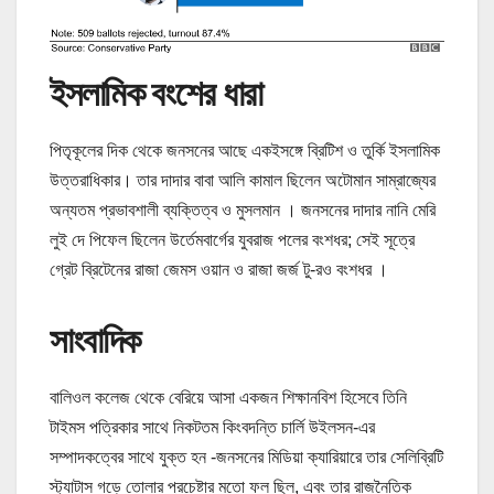
ইসলামিক বংশের ধারা
পিতৃকূলের দিক থেকে জনসনের আছে একইসঙ্গে ব্রিটিশ ও তুর্কি ইসলামিক
উত্তরাধিকার। তার দাদার বাবা আলি কামাল ছিলেন অটোমান সাম্রাজ্যের
অন্যতম প্রভাবশালী ব্যক্তিত্ব ও মুসলমান । জনসনের দাদার নানি মেরি
লুই দে পিফেল ছিলেন উর্তেমবার্গের যুবরাজ পলের বংশধর; সেই সূত্রে
গ্রেট ব্রিটেনের রাজা জেমস ওয়ান ও রাজা জর্জ টু-রও বংশধর ।
সাংবাদিক
বালিওল কলেজ থেকে বেরিয়ে আসা একজন শিক্ষানবিশ হিসেবে তিনি
টাইমস পত্রিকার সাথে নিকটতম কিংবদন্তি চার্লি উইলসন-এর
সম্পাদকত্বের সাথে যুক্ত হন -জনসনের মিডিয়া ক্যারিয়ারে তার সেলিব্রিটি
স্ট্যাটাস গড়ে তোলার প্রচেষ্টার মতো ফল ছিল, এবং তার রাজনৈতিক