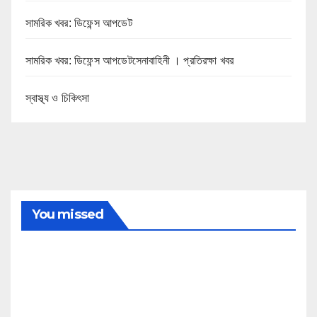
সামরিক খবর: ডিফেন্স আপডেট
সামরিক খবর: ডিফেন্স আপডেটসেনাবাহিনী । প্রতিরক্ষা খবর
স্বাস্থ্য ও চিকিৎসা
You missed