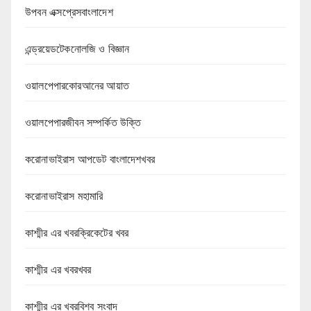
উপবন এক্সপ্রেসবাংলাদেশ
এন্ড্রয়েডটেকনোলজি ও বিজ্ঞান
ওয়ালপেপারকোরআনের আয়াত
ওয়ালপেপারজীবন সম্পর্কিত উক্তি
করোনাভাইরাস আপডেট বাংলাদেশখবর
করোনাভাইরাস মহামারি
কাশ্মীর এর খবরক্রিকেটের খবর
কাশ্মীর এর খবরখবর
কাশ্মীর এর খবরবিশ্ব সংবাদ