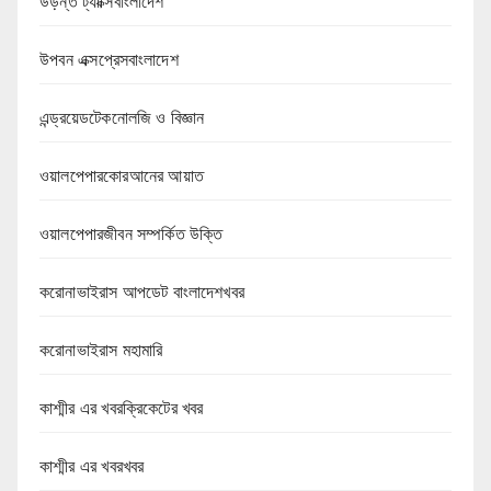
উড়ন্ত ট্যাক্সিবাংলাদেশ
উপবন এক্সপ্রেসবাংলাদেশ
এন্ড্রয়েডটেকনোলজি ও বিজ্ঞান
ওয়ালপেপারকোরআনের আয়াত
ওয়ালপেপারজীবন সম্পর্কিত উক্তি
করোনাভাইরাস আপডেট বাংলাদেশখবর
করোনাভাইরাস মহামারি
কাশ্মীর এর খবরক্রিকেটের খবর
কাশ্মীর এর খবরখবর