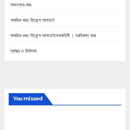
সাফল্যের খবর
সামরিক খবর: ডিফেন্স আপডেট
সামরিক খবর: ডিফেন্স আপডেটসেনাবাহিনী । প্রতিরক্ষা খবর
স্বাস্থ্য ও চিকিৎসা
You missed