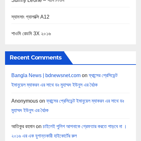
Sunny Leone – সানি লিওন
স্যামসাং গ্যালাক্সি A12
শাওমি রেডমি 3X ২০১৬
Recent Comments
Bangla News | bdnewsnet.com
on
ফ্রান্সের প্রেসিডেন্ট
ইমানুয়েল ম্যাকরন এর সাথে ডঃ মুহাম্মদ ইউনুস এর বৈঠক
Anonymous
on
ফ্রান্সের প্রেসিডেন্ট ইমানুয়েল ম্যাকরন এর সাথে ডঃ
মুহাম্মদ ইউনুস এর বৈঠক
আতিকুর রহমান
on
চাইলেই পুলিশ আপনাকে গ্রেফতার করতে পাড়বে না ।
২০১৬ এর এক যুগান্তকারী হাইকোর্টের রুল