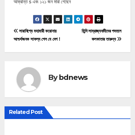
আক্রান্ত s এবং ১২১ জন মারা গেছেন
P
সারাবিশ্বে মহামারী করোনায়
হিন্দি সাম্রাজ্যবাদীদের পদতলে
আশ্চর্যজনক সাফল্য পেল যে দেশ !
কলকাতার তারুন্য
o
s
t
By
bdnews
n
a
v
Related Post
i
g