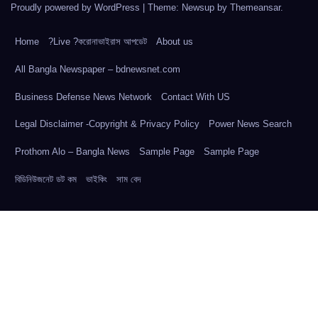
Proudly powered by WordPress
|
Theme: Newsup by
Themeansar
.
Home
?Live ?করোনাভাইরাস আপডেট
About us
All Bangla Newspaper – bdnewsnet.com
Business Defense News Network
Contact With US
Legal Disclaimer -Copyright & Privacy Policy
Power News Search
Prothom Alo – Bangla News
Sample Page
Sample Page
বিডিনিউজনেট ডট কম
ভাইকিং
সাম বেদ