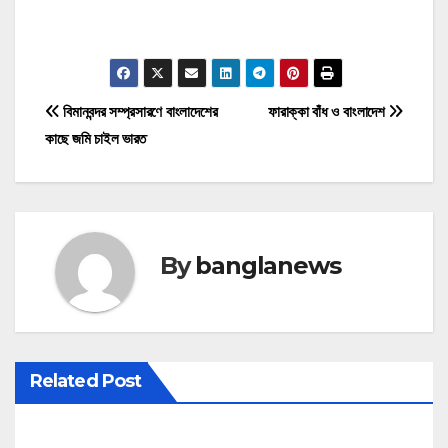
P
বিমানবন্দর সম্প্রসারণে বাংলাদেশের
ফারাক্কা বাঁধ ও বাংলাদেশ
কাছে জমি চাইল ভারত
o
s
t
By
banglanews
n
a
v
Related Post
i
g