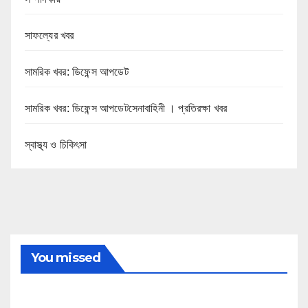
সাফল্যের খবর
সামরিক খবর: ডিফেন্স আপডেট
সামরিক খবর: ডিফেন্স আপডেটসেনাবাহিনী । প্রতিরক্ষা খবর
স্বাস্থ্য ও চিকিৎসা
You missed