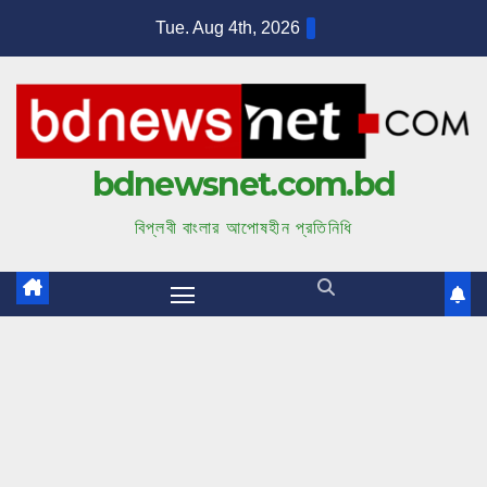
S
Tue. Aug 4th, 2026
k
i
p
t
bdnewsnet.com.bd
o
c
বিপ্লবী বাংলার আপোষহীন প্রতিনিধি
o
n
t
e
n
t