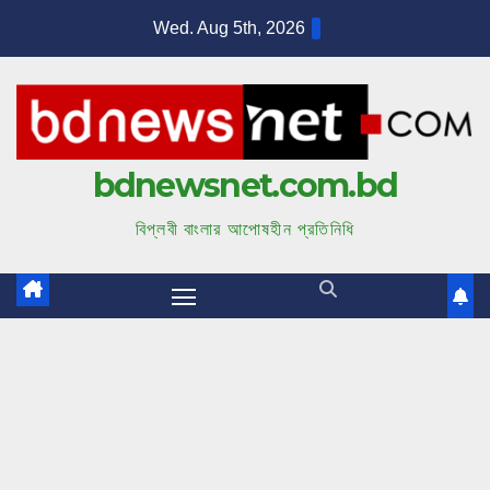
S
Wed. Aug 5th, 2026
k
i
p
t
bdnewsnet.com.bd
o
c
বিপ্লবী বাংলার আপোষহীন প্রতিনিধি
o
n
t
e
n
t