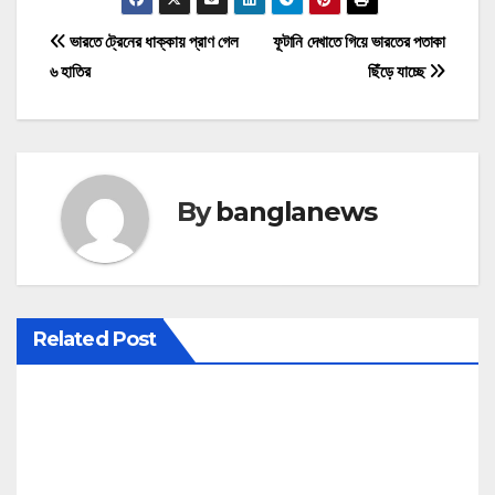
P
ভারতে ট্রেনের ধাক্কায় প্রাণ গেল
ফূটানি দেখাতে গিয়ে ভারতের পতাকা
৬ হাতির
ছিঁড়ে যাচ্ছে
o
s
t
By
banglanews
n
a
v
Related Post
i
g
a