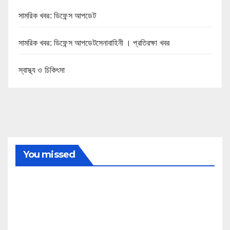
সামরিক খবর: ডিফেন্স আপডেট
সামরিক খবর: ডিফেন্স আপডেটসেনাবাহিনী । প্রতিরক্ষা খবর
স্বাস্থ্য ও চিকিৎসা
You missed