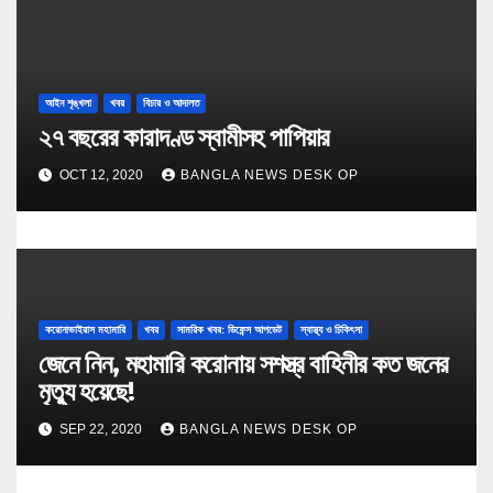
আইন শৃঙ্খলা
খবর
বিচার ও আদালত
২৭ বছরের কারাদণ্ড স্বামীসহ পাপিয়ার
OCT 12, 2020
BANGLA NEWS DESK OP
করোনাভাইরাস মহামারি
খবর
সামরিক খবর: ডিফেন্স আপডেট
স্বাস্থ্য ও চিকিৎসা
জেনে নিন, মহামারি করোনায় সশস্ত্র বাহিনীর কত জনের
মৃত্যু হয়েছে!
SEP 22, 2020
BANGLA NEWS DESK OP