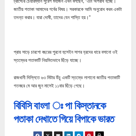
ট্রাস্টের চেয়ারম্যান সুরেশ মহাজন এখন বলছেন, “এটা অপরাধ হচ্ছে।
জাতীয় পতাকা আমাদের গর্বের বিষয়। সরকারকে আমি অনুরোধ করব একটা
তদন্ত করার। যারা দোষী, তাদের যেন শাস্তি হয়।”
প্রায় সাড়ে চারশো বছরের পুরনো হুসেইন সাগর হ্রদের ধারে বসানো ওই
স্তম্ভের পতাকাটি নিয়মিতভাবে ছিঁড়ে যাচ্ছে।
রাজধানী দিল্লিতে ৬৩ মিটার উঁচু একটি স্তম্ভে লাগানো জাতীয় পতাকাটি
গতবছর মে আর জুন মাসেই ১১বার ছিঁড়ে গেছে।
বিবিসি বাংলা ঃ পা কিস্তানকে
পতাকা দেখাতে গিয়ে বিপাকে ভারত