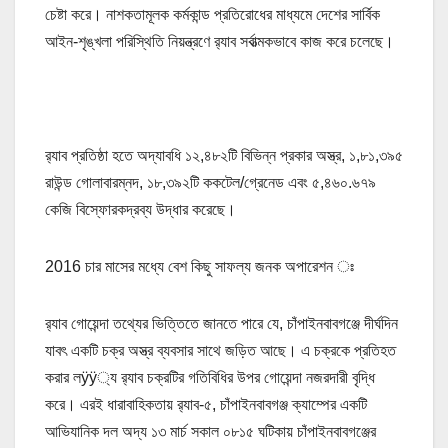
চেষ্টা করে। নাশকতামূলক কর্মকান্ড প্রতিরোধের মাধ্যমে দেশের সার্বিক
আইন-শৃঙ্খলা পরিস্থিতি নিয়ন্ত্রণে র‌্যাব সর্বাত্মকভাবে কাজ করে চলেছে।
র‌্যাব প্রতিষ্ঠা হতে অদ্যাবধি ১২,৪৮২টি বিভিন্ন প্রকার অস্ত্র, ১,৮১,৩৯৫
রাউন্ড গোলাবারম্নদ, ১৮,৩৯২টি ককটেল/গ্রেনেড এবং ৫,৪৬০.৬৭৯
কেজি বিস্ফোরকদ্রব্য উদ্ধার করেছে।
2016 চার মাসের মধ্যে বেশ কিছু সাফল্য জনক অপারেশন ঃ
র‌্যাব গোয়েন্দা তথ্যের ভিত্তিতে জানতে পারে যে, চাঁপাইনবাবগঞ্জে দীর্ঘদিন
যাবৎ একটি চক্র অস্ত্র ব্যবসার সাথে জড়িত আছে। এ চক্রকে প্রতিহত
করার লÿÿ্য র‌্যাব চক্রটির গতিবিধির উপর গোয়েন্দা নজরদারী বৃদ্ধি
করে। এরই ধারাবাহিকতায় র‌্যাব-৫, চাঁপাইনবাবগঞ্জ ক্যাম্পের একটি
আভিযানিক দল অদ্য ১৩ মার্চ সকাল ০৮১৫ ঘটিকায় চাঁপাইনবাবগঞ্জের