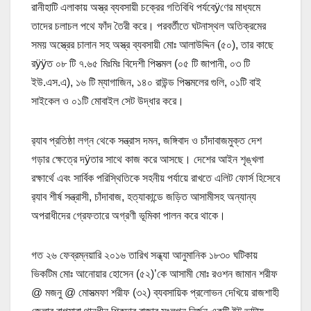
রানীহাটি এলাকায় অস্ত্র ব্যবসায়ী চক্রের গতিবিধি পর্যবেÿণের মাধ্যমে
তাদের চলাচল পথে ফাঁদ তৈরী করে। পরবর্তীতে ঘটনাস্থল অতিক্রমের
সময় অস্ত্রের চালান সহ অস্ত্র ব্যবসায়ী মোঃ আলাউদ্দিন (৫০), তার কাছে
রÿÿত ০৮ টি ৭.৬৫ মিঃমিঃ বিদেশী পিসত্মল (০৫ টি জাপানী, ০৩ টি
ইউ.এস.এ), ১৬ টি ম্যাগাজিন, ১৪০ রাউন্ড পিসত্মলের গুলি, ০১টি বাই
সাইকেল ও ০১টি মোবাইল সেট উদ্ধার করে।
র‌্যাব প্রতিষ্ঠা লগ্ন থেকে সন্ত্রাস দমন, জঙ্গিবাদ ও চাঁদাবাজমুক্ত দেশ
গড়ার ক্ষেত্রে দÿতার সাথে কাজ করে আসছে। দেশের আইন শৃঙ্খলা
রক্ষার্থে এবং সার্বিক পরিস্থিতিকে সহনীয় পর্যায়ে রাখতে এলিট ফোর্স হিসেবে
র‌্যাব শীর্ষ সন্ত্রাসী, চাঁদাবাজ, হত্যাকান্ডে জড়িত আসামীসহ অন্যান্য
অপরাধীদের গ্রেফতারে অগ্রণী ভূমিকা পালন করে থাকে।
গত ২৬ ফেব্রম্নয়ারি ২০১৬ তারিখ সন্ধ্যা আনুমানিক ১৮৩০ ঘটিকায়
ভিকটিম মোঃ আনোয়ার হোসেন (৫২)’কে আসামী মোঃ রওশন জামান শরীফ
@ মজনু @ মোসত্মফা শরীফ (৩২) ব্যবসায়িক প্রলোভন দেখিয়ে রাজশাহী