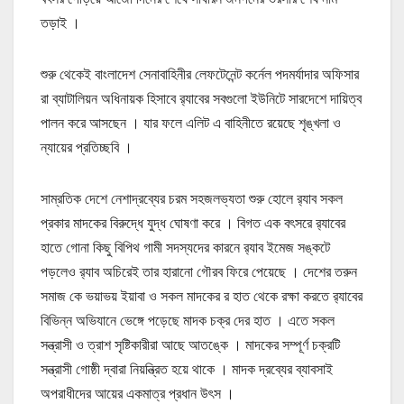
তড়াই ।
শুরু থেকেই বাংলাদেশ সেনাবাহিনীর লেফটেনেন্ট কর্নেল পদমর্যাদার অফিসার
রা ব্যাটালিয়ন অধিনায়ক হিসাবে র‍্যাবের সবগুলো ইউনিটে সারদেশে দায়িত্ব
পালন করে আসছেন । যার ফলে এলিট এ বাহিনীতে রয়েছে শৃঙ্খলা ও
ন্যায়ের প্রতিচ্ছবি ।
সাম্রতিক দেশে নেশাদ্রব্যের চরম সহজলভ্যতা শুরু হোলে র‍্যাব সকল
প্রকার মাদকের বিরুদ্ধে যুদ্ধ ঘোষণা করে । বিগত এক বৎসরে র‍্যাবের
হাতে গোনা কিছু বিপিথ গামী সদস্যদের কারনে র‍্যাব ইমেজ সঙ্কটে
পড়লেও র‍্যাব অচিরেই তার হারানো গৌরব ফিরে পেয়েছে । দেশের তরুন
সমাজ কে ভয়াভয় ইয়াবা ও সকল মাদকের র হাত থেকে রক্ষা করতে র‍্যাবের
বিভিন্ন অভিযানে ভেঙ্গে পড়েছে মাদক চক্র দের হাত । এতে সকল
সন্ত্রাসী ও ত্রাশ সৃষ্টিকারীরা আছে আতঙ্কে । মাদকের সম্পূর্ণ চক্রটি
সন্ত্রাসী গোষ্ঠী দ্বারা নিয়ন্ত্রিত হয়ে থাকে । মাদক দ্রব্যের ব্যাবসাই
অপরাধীদের আয়ের একমাত্র প্রধান উৎস ।