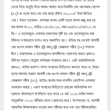
জেলার বাগমারা থানধীন শিকদার বাজার সংলগ্ন নির্জন একটি ইট ভাটায়
ডেকে নিয়ে হাতুড়ি দিয়ে মাথায় আঘাত করে ভিকটিম মোঃ আনোয়ার হোসেন
(৫২)’কে হত্যা করে এবং তার কাছে রক্ষিত ৩৩,০০০/- টাকা ছিনিয়ে
নেয়। উক্ত হত্যাকা– বাগমারা থানায় একটি হত্যা মামলা রজ্জু করা হয়
যার মামলা নং-০১, তারিখ-০১/০৩/২০১৬, ধারা-৩৬৪/৩০২/৩৪/২০১ দঃ
বিঃ। এ হত্যাকান্ডে এলাকায় চাঞ্চল্যের সৃষ্টি হয় এবং হত্যাকান্ডের খবর
বিভিন্ন গণমাধ্যমে ফলাও করে প্রকাশিত হয়। ঘটনার পর থেকেই আসামী
মোঃ রওশন জামান শরীফ @ মজনু @ মোসত্মফা শরীফ (৩২) পলাতক
ছিল। চাঞ্চল্যকর এ হত্যাকান্ডের আসামীদের গ্রেফতার করতে র‌্যাব-৫
বিভিন্ন স্থানে গোয়েন্দা কার্যক্রম অব্যাহত রাখে। এরই ধারাবাহিকতায়
র‌্যাব-৫, নাটোর ক্যাম্প গোপন সংবাদের ভিত্তিতে জানতে পারে যে, উক্ত
হত্যা মামলার প্রধান আসামী মোঃ রওশন জামান শরীফ @ মজনু @
মোসত্মফা শরীফ (৩২), নাটোর জেলার সদর থানাধীন রেলষ্টেশন এলাকায়
অবস্থান করছে। এরূপ সংবাদের ভিত্তিতে র‌্যাবের আভিযানিক দল
দ্রম্নত ঘটনাস্থলে উপস্থিত হয়ে অদ্য ১৪ মার্চ ২০১৬ তারিখ সকাল
আনুমানিক ০৭.৩০ ঘটিকায় তাকে গ্রেফতার করে। উলেস্নখ্য যে, আসামী
প্রাথমিক জিজ্ঞাসাবাদে হত্যার কথা স্বীকার করে এবং তার স্বীকারোক্তি