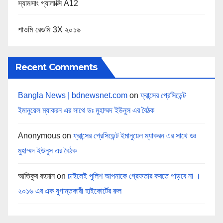
স্যামসাং গ্যালাক্সি A12
শাওমি রেডমি 3X ২০১৬
Recent Comments
Bangla News | bdnewsnet.com
on
ফ্রান্সের প্রেসিডেন্ট
ইমানুয়েল ম্যাকরন এর সাথে ডঃ মুহাম্মদ ইউনুস এর বৈঠক
Anonymous
on
ফ্রান্সের প্রেসিডেন্ট ইমানুয়েল ম্যাকরন এর সাথে ডঃ
মুহাম্মদ ইউনুস এর বৈঠক
আতিকুর রহমান
on
চাইলেই পুলিশ আপনাকে গ্রেফতার করতে পাড়বে না ।
২০১৬ এর এক যুগান্তকারী হাইকোর্টের রুল