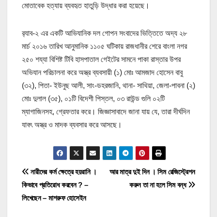
মোতাবেক হত্যায় ব্যবহৃত হাতুড়ি উদ্ধার করা হয়েছে।
র‌্যাব-২ এর একটি আভিযানিক দল গোপন সংবাদের ভিত্তিতে অদ্য ২৮
মার্চ ২০১৬ তারিখ আনুমানিক ১১০৫ ঘটিকায় রাজধানীর শেরে বাংলা নগর
২৫০ শয্যা বিশিষ্ট টিবি হাসপাতাল গেইটের সামনে পাকা রাস্তার উপর
অভিযান পরিচালনা করে অস্ত্র ব্যবসায়ী (১) মোঃ আমজাদ হোসেন বাবু
(৩২), পিতা- ইউনুছ আলী, সাং-ডহরজানি, থানা- সাথিয়া, জেলা-পাবনা (২)
মোঃ দুলাল (৩৫), ০১টি বিদেশী পিস্তল, ০৩ রাউন্ড গুলি ০২টি
ম্যাগাজিনসহ, গ্রেফতার করে। জিজ্ঞাসাবাদে জানা যায় যে, তারা দীর্ঘদিন
যাবৎ অস্ত্র ও মাদক ব্যবসার করে আসছে।
P
নারীদের কর্ম ক্ষেত্রে হয়রানি ।
আর মাত্র দুই দিন । সিম রেজিস্ট্রেশন
কিভাবে প্রতিরোধ করবেন ? –
করুন তা না হলে সিম বন্ধ
o
লিখেছেন – মাশরুফ হোসেইন
s