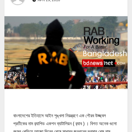
বাংলাদেশের ইতিহাসে আইন শৃঙ্খলা নিয়ন্ত্রণে এক গৌরব উজ্জ্বল
প্রতীকের নাম র‍্যাপিড একশন ব্যাটালিয়ন ( র‍্যাব ) । বিগত অনেক গুলো
বৎসর পেড়িয়ে আজো দিনের শেষে সাধারন জনগনের ভরসার শেষ নাম