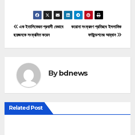
P
এক ইতালিফেরত প্রবাসী যেভাবে
করোনা সংক্রমণ প্রতিরধে ইসলামিক
ছয়জনকে সংক্রমিত করেন
ফাউন্ডেশনের আহ্বান
o
s
t
By
bdnews
n
a
v
Related Post
i
g