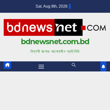
S
Sat. Aug 8th, 2026
k
i
p
t
bdnewsnet.com.bd
o
c
বিপ্লবী বাংলার আপোষহীন প্রতিনিধি
o
n
t
e
n
t