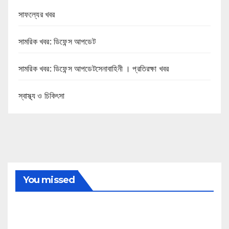
সাফল্যের খবর
সামরিক খবর: ডিফেন্স আপডেট
সামরিক খবর: ডিফেন্স আপডেটসেনাবাহিনী । প্রতিরক্ষা খবর
স্বাস্থ্য ও চিকিৎসা
You missed