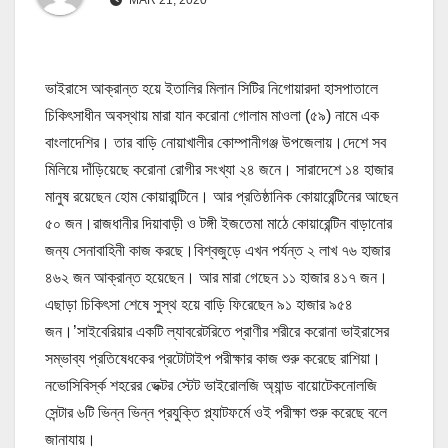
ভাইরাসে আক্রান্ত হয়ে ইতালির মিলান সিটির নিগোয়ারদা হাসপাতালে
চিকিৎসাধীন অবস্থায় মারা যান করোনা গোলাম মাওলা (৫৯) নামে এক
বাংলাদেশির। তার বাড়ি নোয়াখালীর কোম্পানীগঞ্জ উপজেলায়।দেশে সব
মিলিয়ে দাঁড়িয়েছে করোনা রোগীর সংখ্যা ২৪ জনে। সারাদেশে ১৪ হাজার
মানুষ রয়েছেন হোম কোয়ারান্টিনে। আর প্রতিষ্ঠানিক কোয়ারেন্টিনের আছেন
৫০ জন।রাজধানীর দিয়াবাড়ী ও টঙ্গী ইজতেমা মাঠে কোয়ারেন্টিন বাড়ানোর
জন্য সেনাবাহিনী কাজ করছে।বিশ্বজুড়ে এখন পর্যন্ত ২ লাখ ৭৬ হাজার
৪৬২ জন আক্রান্ত হয়েছেন। আর মারা গেছেন ১১ হাজার ৪১৭ জন।
এছাড়া চিকিৎসা শেষে সুস্থ হয়ে বাড়ি ফিরেছেন ৯১ হাজার ৯৫৪
জন।’সাইবেরিয়ার একটি ল্যাবরেটরিতে প্রাণীর শরীরে করোনা ভাইরাসের
সম্ভাব্য প্রতিষেধকের প্রটোটাইপ পরীক্ষার কাজ শুরু করেছে রাশিয়া।
নভোসিবির্স্ক শহরের ভেক্টর স্টেট ভাইরোলজি অ্যান্ড বায়োটেকনোলজি
সেন্টার ৬টি ভিন্ন ভিন্ন প্রযুক্তি প্ল্যাটফর্মে ওই পরীক্ষা শুরু করেছে বলে
জানাযায়।