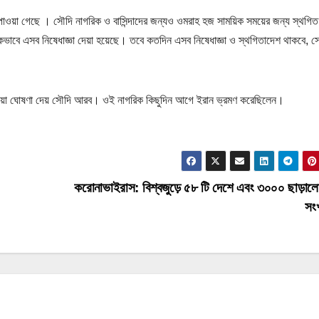
ওয়া গেছে । সৌদি নাগরিক ও বাসিন্দাদের জন্যও ওমরাহ হজ সাময়িক সময়ের জন্য স্থগিত
়িকভাবে এসব নিষেধাজ্ঞা দেয়া হয়েছে। তবে কতদিন এসব নিষেধাজ্ঞা ও স্থগিতাদেশ থাকবে, সে
য়া ঘোষণা দেয় সৌদি আরব। ওই নাগরিক কিছুদিন আগে ইরান ভ্রমণ করেছিলেন।
করোনাভাইরাস: বিশ্বজুড়ে ৫৮ টি দেশে এবং ৩০০০ ছাড়ালো
সং