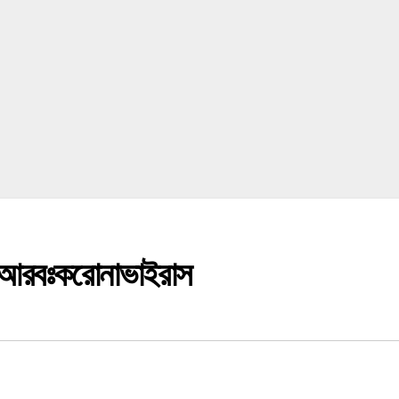
 আরবঃকরোনাভাইরাস