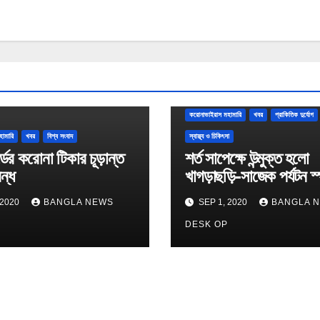
করোনাভাইরাস মহামারি
খবর
প্রাকিতিক দুর্যোগ
হামারি
খবর
বিশ্ব সংবাদ
স্বাস্থ্য ও চিকিৎসা
্ডের করোনা টিকার চূড়ান্ত
শর্ত সাপেক্ষে উন্মুক্ত হলো
বন্ধ
খাগড়াছড়ি-সাজেক পর্যটন স
 2020
BANGLA NEWS
SEP 1, 2020
BANGLA 
P
DESK OP