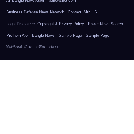
All Bangla Newspaper – bdnewsnet.com
Business Defense News Network
Contact With US
Legal Disclaimer -Copyright & Privacy Policy
Power News Search
Prothom Alo – Bangla News
Sample Page
Sample Page
বিডিনিউজনেট ডট কম
ভাইকিং
সাম বেদ