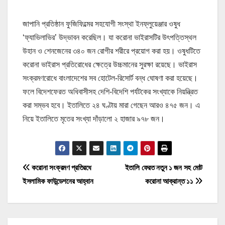
জাপানি প্রতিষ্ঠান ফুজিফিল্মের সহযোগী সংস্থা ইনফ্লুয়েঞ্জার ওষুধ
‘ফ্যাভিলাভির’ উদ্ভাবন করেছিল। যা করোনা ভাইরাসটির উৎপত্তিস্থল
উহান ও শেনজেনের ৩৪০ জন রোগীর শরীরে প্রয়োগ করা হয়। ওষুধটিতে
করোনা ভাইরাস প্রতিরোধের ক্ষেত্রে উচ্চমানের সুরক্ষা রয়েছে। ভাইরাস
সংক্রমণরোধে বাংলাদেশের সব হোটেল-রিসোর্ট বন্ধ ঘোষণা করা হয়েছে।
ফলে বিদেশফেরত অধিবাসীসহ দেশি-বিদেশি পর্যটকের সংখ্যাকে নিয়ন্ত্রিত
করা সম্ভব হবে। ইতালিতে ২৪ ঘণ্টায় মারা গেছেন আরও ৪৭৫ জন। এ
নিয়ে ইতালিতে মৃতের সংখ্যা দাঁড়ালো ২ হাজার ৯৭৮ জন।
P
করোনা সংক্রমণ প্রতিরধে
ইতালি ফেরত নতুন ১ জন সহ মোট
ইসলামিক ফাউন্ডেশনের আহ্বান
করোনা আক্রান্ত ১১
o
s