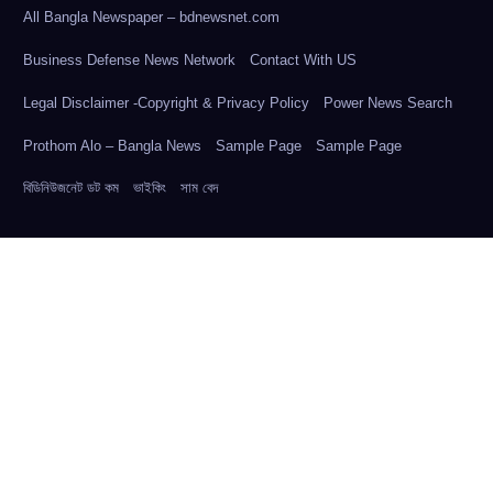
All Bangla Newspaper – bdnewsnet.com
Business Defense News Network
Contact With US
Legal Disclaimer -Copyright & Privacy Policy
Power News Search
Prothom Alo – Bangla News
Sample Page
Sample Page
বিডিনিউজনেট ডট কম
ভাইকিং
সাম বেদ