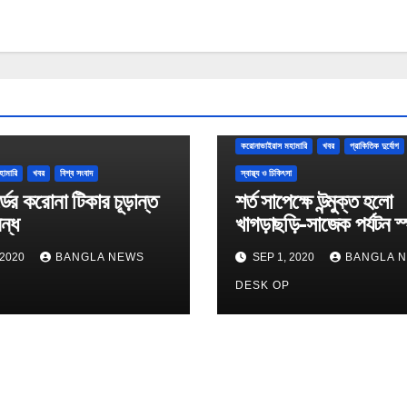
করোনাভাইরাস মহামারি
খবর
প্রাকিতিক দুর্যোগ
হামারি
খবর
বিশ্ব সংবাদ
স্বাস্থ্য ও চিকিৎসা
্ডের করোনা টিকার চূড়ান্ত
শর্ত সাপেক্ষে উন্মুক্ত হলো
বন্ধ
খাগড়াছড়ি-সাজেক পর্যটন স
 2020
BANGLA NEWS
SEP 1, 2020
BANGLA 
P
DESK OP