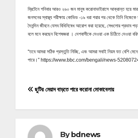
ব্রিটেনে শনিবার আরও ২৬০ জন মানুষ করোনাভাইরাসে আক্রান্ত হয়ে মারা
জনসনের স্বাস্থ্য পরীক্ষায় কোভিড -১৯ ধরা পরার পর থেকে তিনি নিজেক
দৈনন্দিন জীবনে যেসব বিধিনিষেধ আরোপ করা হয়েছে, সেগুলোর প্রভাব পড
বলে মনে করছেন বিশেষজ্ঞরা । দেশবাসীকে দেওয়া এক চিঠিতে দেওয়া বর
“তবে আমরা সঠিক প্রস্তুতি নিচ্ছি, এবং আমরা সবাই নিয়ম যত বেশি মে
পারে।” https://www.bbc.com/bengali/news-5208072
P
ছুটির মেয়াদ বাড়তে পারে করোনা মোকাবেলায়
o
s
t
By
bdnews