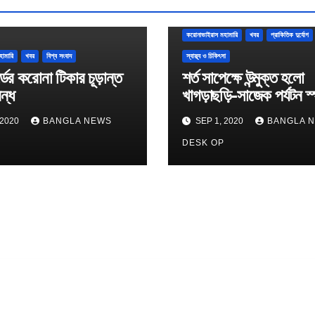
করোনাভাইরাস মহামারি
খবর
প্রাকিতিক দুর্যোগ
হামারি
খবর
বিশ্ব সংবাদ
স্বাস্থ্য ও চিকিৎসা
্ডের করোনা টিকার চূড়ান্ত
শর্ত সাপেক্ষে উন্মুক্ত হলো
বন্ধ
খাগড়াছড়ি-সাজেক পর্যটন স
 2020
BANGLA NEWS
SEP 1, 2020
BANGLA 
P
DESK OP