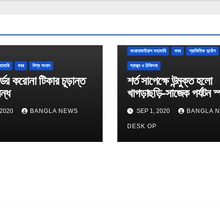
করোনাভাইরাস মহামারি
খবর
প্রাকিতিক দুর্যোগ
হামারি
খবর
বিশ্ব সংবাদ
স্বাস্থ্য ও চিকিৎসা
্ডের করোনা টিকার চূড়ান্ত
শর্ত সাপেক্ষে উন্মুক্ত হলো
বন্ধ
খাগড়াছড়ি-সাজেক পর্যটন স
 2020
BANGLA NEWS
SEP 1, 2020
BANGLA 
P
DESK OP