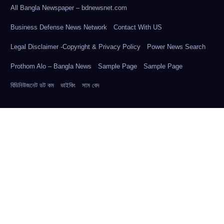
All Bangla Newspaper – bdnewsnet.com
Business Defense News Network
Contact With US
Legal Disclaimer -Copyright & Privacy Policy
Power News Search
Prothom Alo – Bangla News
Sample Page
Sample Page
বিডিনিউজনেট ডট কম
ভাইকিং
সাম বেদ