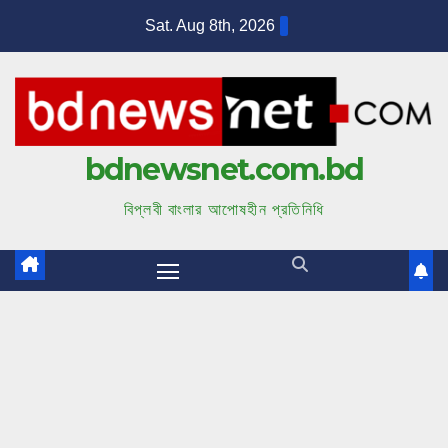
S
Sat. Aug 8th, 2026
k
i
p
t
bdnewsnet.com.bd
o
c
বিপ্লবী বাংলার আপোষহীন প্রতিনিধি
o
n
t
e
n
t