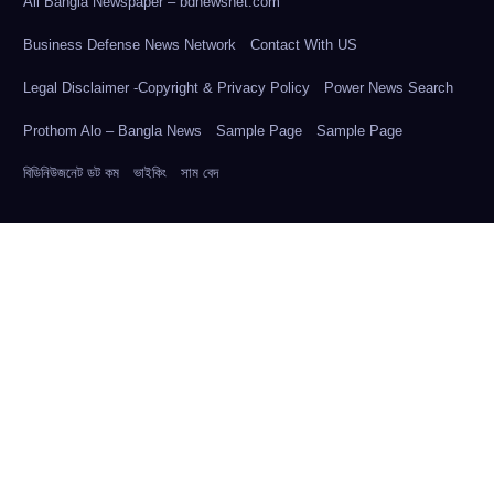
All Bangla Newspaper – bdnewsnet.com
Business Defense News Network
Contact With US
Legal Disclaimer -Copyright & Privacy Policy
Power News Search
Prothom Alo – Bangla News
Sample Page
Sample Page
বিডিনিউজনেট ডট কম
ভাইকিং
সাম বেদ