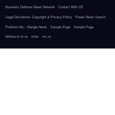
Business Defense News Network
Contact With US
Legal Disclaimer -Copyright & Privacy Policy
Power News Search
Prothom Alo – Bangla News
Sample Page
Sample Page
বিডিনিউজনেট ডট কম
ভাইকিং
সাম বেদ