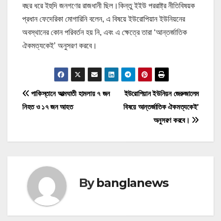
বছর ধরে ইহুদি জনগণের রাজধানী ছিল।কিন্তু ইইউ পররাষ্ট্র নীতিবিষয়ক
প্রধান ফেদেরিকা মোগারিনি বলেন, এ বিষয়ে ইউরোপিয়ান ইউনিয়নের
অবস্থানের কোন পরিবর্তন হয় নি, এবং এ ক্ষেত্রে তারা ‘আন্তর্জাতিক
ঐকমত্যকেই’ অনুসরণ করবে।
P
পাকিস্তানে আত্মঘাতী হামলায় ৭ জন
ইউরোপিয়ান ইউনিয়ন জেরুজালেম
নিহত ও ১৭ জন আহত
বিষয়ে আন্তর্জাতিক ঐকমত্যকেই’
o
অনুসরণ করবে।
s
t
n
By
banglanews
a
v