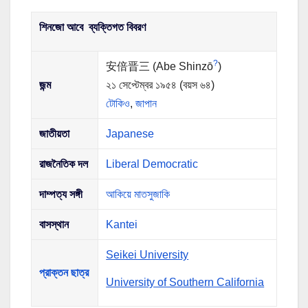
শিনজো আবে
ব্যক্তিগত বিবরণ
?
安倍晋三 (
Abe Shinzō
)
জন্ম
২১ সেপ্টেম্বর ১৯৫৪
(বয়স ৬৪)
টোকিও
,
জাপান
জাতীয়তা
Japanese
রাজনৈতিক দল
Liberal Democratic
দাম্পত্য সঙ্গী
আকিয়ে মাতসুজাকি
বাসস্থান
Kantei
Seikei University
প্রাক্তন ছাত্র
University of Southern California