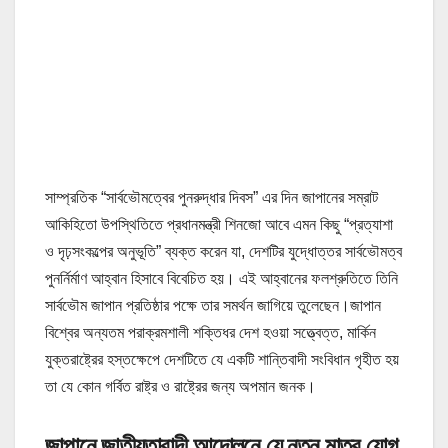
সাম্প্রতিক “সার্বভৌমত্বের পুনরুদ্ধার দিবস” এর দিন জাপানের সম্রাট
আকিহিতো উপস্থিতিতে প্রধানমন্ত্রী শিনজো আবে এমন কিছু “প্রত্যাশা
ও দৃঢ়সংকল্পের অনুভূতি” ব্যক্ত করেন যা, দেশটির যুদ্ধোত্তর সার্বভৌমত্ব
পুনর্নির্মাণ আহ্বান হিসাবে বিবেচিত হয়। এই আহ্বানের ফলশ্রুতিতে তিনি
সার্বভৌম জাপান প্রতিষ্ঠার পক্ষে তার সমর্থন জাগিয়ে তুলেছেন।জাপান
বিশ্বের অন্যতম পরাক্রমশালী শক্তিধর দেশ হওয়া সত্ত্বেত্ত, মার্কিন
যুক্তরাষ্ট্রের হস্তক্ষেপে দেশটিতে যে একটি শান্তিবাদী সংবিধান গৃহীত হয়
তা যে কোন গর্বিত রাষ্ট্র ও রাষ্ট্রের জন্য অপমান জনক।
জাপানে জাতীয়তাবাদী আন্দোলনে যে নতুন মাত্র যোগ