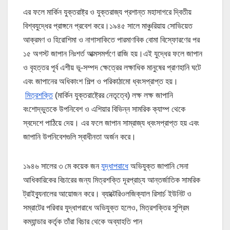
এর ফলে মার্কিন যুক্তরাষ্ট্র ও যুক্তরাজ্য প্রশান্ত মহাসাগরে দ্বিতীয়
বিশ্বযুদ্ধের প্রাঙ্গনে প্রবেশ করে।
১৯৪৫ সালে মাঞ্চুরিয়ায় সোভিয়েত
আক্রমণ ও হিরোশিমা ও নাগাসাকিতে পারমাণবিক বোমা বিস্ফোরণের পর
১৫ অগস্ট জাপান নিঃশর্ত আত্মসমর্পণে রাজি হয়।
এই যুদ্ধের ফলে জাপান
ও বৃহত্তর পূর্ব এশীয় ভূ-সম্পদ ক্ষেত্রের লক্ষাধিক মানুষের প্রাণহানি ঘটে
এবং জাপানের অধিকাংশ শিল্প ও পরিকাঠামো ধ্বংসপ্রাপ্ত হয়।
মিত্রশক্তি
(মার্কিন যুক্তরাষ্ট্রের নেতৃত্বে) লক্ষ লক্ষ জাপানি
বংশোদ্ভুতকে উপনিবেশ ও এশিয়ার বিভিন্ন সামরিক ক্যাম্প থেকে
স্বদেশে পাঠিয়ে দেয়। এর ফলে জাপান সাম্রাজ্য ধ্বংসপ্রাপ্ত হয় এবং
জাপানি উপনিবেশগুলি স্বাধীনতা অর্জন করে।
১৯৪৬ সালের ৩ মে কয়েক জন
যুদ্ধাপরাধে
অভিযুক্ত জাপানি সেনা
আধিকারিকের বিচারের জন্য মিত্রশক্তি দূরপ্রাচ্য আন্তর্জাতিক সামরিক
ট্রাইব্যুনালের আয়োজন করে। ব্যাক্টেরিওলজিক্যাল রিসার্চ ইউনিট ও
সম্রাটের পরিবার যুদ্ধাপরাধে অভিযুক্ত হলেও, মিত্রশক্তির সুপ্রিম
কম্যান্ডার কর্তৃক তাঁরা বিচার থেকে অব্যাহতি পান