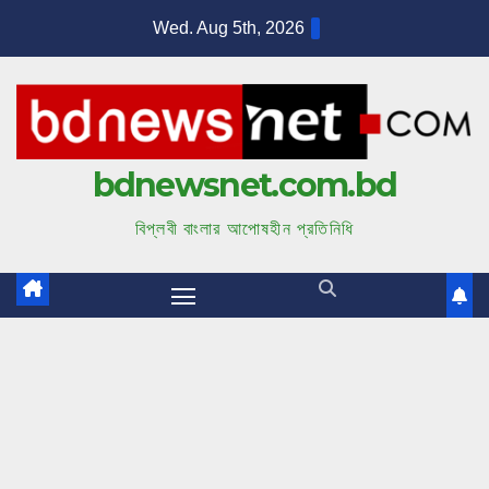
S
Wed. Aug 5th, 2026
k
i
p
t
bdnewsnet.com.bd
o
c
বিপ্লবী বাংলার আপোষহীন প্রতিনিধি
o
n
t
e
n
t