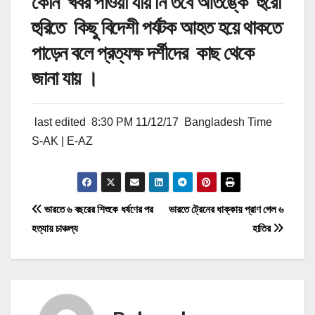
কোন খবর পাওয়া যায় নি তবে আতঙ্কে হুরো
হুরিতে কিছু বিদেশী পর্যটক আহত হয়ে থাকতে
পাড়েন বলে প্রত্যক্ষ দর্শীদের কাছ থেকে
জানা যায় ।
last edited 8:30 PM 11/12/17 Bangladesh Time
S-AK | E-AZ
P
ভারতে ৬ বছরের শিশুকে ধর্ষণের পর
ভারতে ট্রেনের ধাক্কায় প্রাণ গেল ৬
হত্যায় চাঞ্চল্য
হাতির
o
s
t