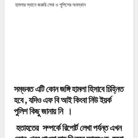
হামলার স্থানে জরুরি সেবা ও পুলিশের অবস্থান
সম্ভবত এটি কোন জঙ্গি হামলা হিসাবে চিহ্নিত
হবে , যদিও এফ বি আই কিংবা নিউ ইয়র্ক
পুলিশ কিছু জানায় নি ।
হতাহতের সম্পর্কে রিপোর্ট লেখা পর্যন্ত এখন