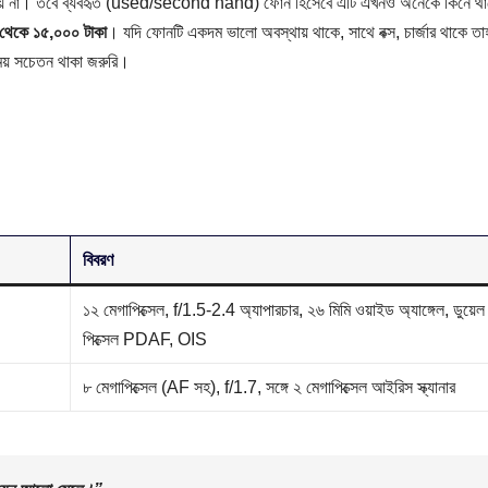
য়া যায় না। তবে ব্যবহৃত (used/second hand) ফোন হিসেবে এটি এখনও অনেকে কিনে 
থেকে ১৫,০০০ টাকা
। যদি ফোনটি একদম ভালো অবস্থায় থাকে, সাথে বক্স, চার্জার থাকে তা
সময় সচেতন থাকা জরুরি।
বিবরণ
১২ মেগাপিক্সেল, f/1.5-2.4 অ্যাপারচার, ২৬ মিমি ওয়াইড অ্যাঙ্গেল, ডুয়েল
পিক্সেল PDAF, OIS
৮ মেগাপিক্সেল (AF সহ), f/1.7, সঙ্গে ২ মেগাপিক্সেল আইরিস স্ক্যানার