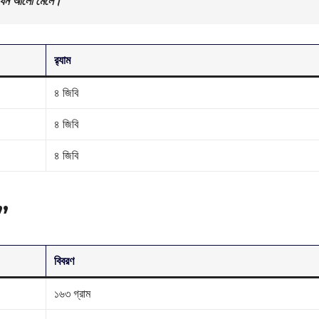
 যেন আলো মেলে।”
র‌্যাম
৪ জিবি
৪ জিবি
৪ জিবি
়”
বিবরণ
১৬৩ গ্রাম