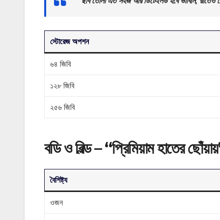
“ছবি তোলা এত সহজ আর ডিটেইলড হবে ভাবিনি, রাতেও
স্টোরেজ অপশন
৬৪ জিবি
১২৮ জিবি
২৫৬ জিবি
বডি ও বিল্ড – “প্রিমিয়াম হাতের ছোঁয়ায
বৈশিষ্ট্য
ওজন