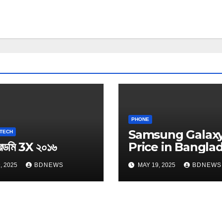
PHONE
Samsung Galaxy
TECH
রেডমি 3X ২০১৬
Price in Bangla
, 2025
BDNEWS
MAY 19, 2025
BDNEWS