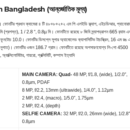
Bangladesh (আন্তর্জাতিক মূল্য)
 ফোনটির প্রধান ক্যামেরা ৪ টি ৪৮+৮+২+২ এম পি এলইডি ফ্ল্যাশ, এইচডিআর, প্যানোরা
ি (প্রশস্ত), 1 / 2.8 “, 0.8µ মি। ফোনটিতে রয়েছে ৮ জিবি স্ন্যাপড্রাগন 665 র‌্যাম এ
ই), ফুনটোচ 10.0। ফোনটির ডিসপ্লে সুপার অ্যামোলেড ক্যাপাসিটিভ টাচস্ক্রিন, 16 এম রঙ 
ি অনুপাত)। ফোনটির ওজন 186.7 গ্রাম। ফোনটিতে রয়েছে অপসারণযোগ্য লি-পো 4500
অ্যাক্সিলোমিটার, গায়রো, প্রক্সিমিটি, কম্পাস ইত্যাদি
MAIN CAMERA: Quad-
48 MP, f/1.8, (wide), 1/2.0″,
0.8µm, PDAF
8 MP, f/2.2, 13mm (ultrawide), 1/4.0″, 1.12µm
2 MP, f/2.4, (macro), 1/5.0″, 1.75µm
2 MP, f/2.4, (depth)
SELFIE CAMERA:
32 MP, f/2.0, 26mm (wide), 1/2.8″
0.8µm