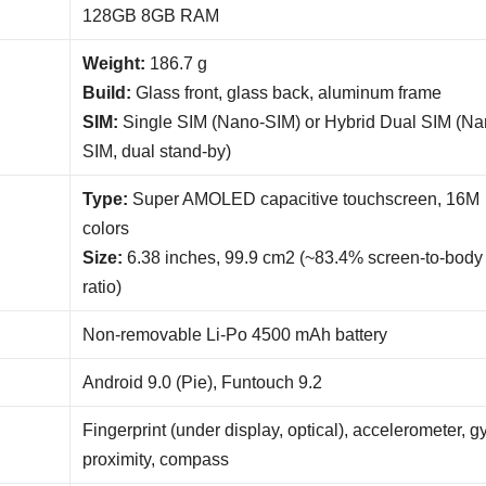
128GB 8GB RAM
Weight:
186.7 g
Build:
Glass front, glass back, aluminum frame
SIM:
Single SIM (Nano-SIM) or Hybrid Dual SIM (Na
SIM, dual stand-by)
Type:
Super AMOLED capacitive touchscreen, 16M
colors
Size:
6.38 inches, 99.9 cm2 (~83.4% screen-to-body
ratio)
Non-removable Li-Po 4500 mAh battery
Android 9.0 (Pie), Funtouch 9.2
Fingerprint (under display, optical), accelerometer, gy
proximity, compass