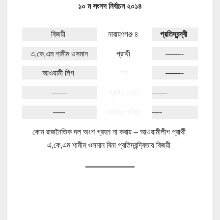
১০ ম সংসদ নির্বাচন ২০১৪
বিজয়ী
নারায়ণগঞ্জ ৪
প্রতিদ্বন্দ্বী
এ,কে,এম শামীম ওসমান
প্রার্থী
——-
আওয়ামী লিগ
দল
——-
——
প্রাপ্ত ভোট
——
—–
ভোটের পার্থক্য
—-
কোন রাজনৈতিক দল অংশ গ্রহন না করায় – আওয়ামীলীগ প্রার্থী
এ,কে,এম শামীম ওসমান বিনা প্রতিদ্বন্দ্বিতায় বিজয়ী