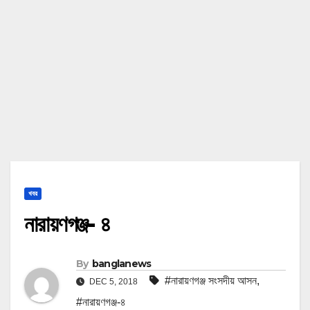
খবর
নারায়ণগঞ্জ- ৪
By
banglanews
#নারায়ণগঞ্জ সংসদীয় আসন
,
DEC 5, 2018
#নারায়ণগঞ্জ-৪