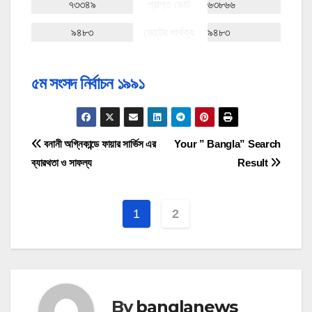
৭৩৩৪৯
প্রাপ্ত ভোট
৬৩৮৬৬
৯৪৮৩
ভোটের পার্থক্য
৯৪৮৩
৫ম সংসদ নির্বাচন ১৯৯১
P
বনানী অগ্নিকান্ডে ফায়ার সার্ভিস এর
Your ” Bangla” Search
ব্যারথতা ও সাফল্য
Result
o
s
1
2
t
n
a
By
banglanews