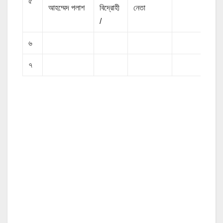
৫
আহম্মেদ পলাশ
বিদ্রোহী
নেতা
/
৬
৭