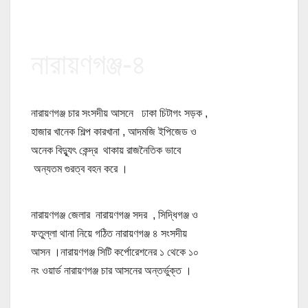
নারায়ণগঞ্জ-৪
নারায়ণগঞ্জ চার সংসদীয় আসনে ঢাকা চিটাগং সড়ক ,
হাজার খানেক শিল্প কারখানা , আদমজি ইপিজেড ও
অনেক বিদ্যুূৎ কেন্দ্র থাকায় রাজনৈতিক ভাবে
অন্যতম গুরত্ব বহন করে ।
নারায়ণগঞ্জ জেলার নারায়ণগঞ্জ সদর , সিদ্ধিগঞ্জ ও
ফতুল্লা থানা নিয়ে গঠিত নারায়ণগঞ্জ ৪ সংসদীয়
আসন ।নারায়ণগঞ্জ সিটি কর্পোরেশনের ১ থেকে ১০
নং ওয়ার্ড নারায়ণগঞ্জ চার আসনের অন্তর্ভুক্ত ।