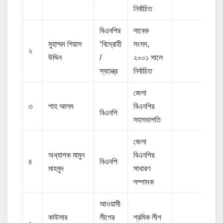
নির্বাচিত
বিএনপির
সাবেক
মুহাম্মদ গিয়াস
‘বিদ্রোহী
সংসদ,
২
উদ্দিন
/
২০০১ সালে
স্বতন্ত্র
নির্বাচিত
জেলা
৩
শাহ আলম
বিএনপির
বিএনপি
সহসভাপতি
জেলা
অধ্যাপক মামুন
বিএনপির
৪
বিএনপি
মাহমুদ
সাধারণ
সম্পাদক
আওয়ামী
কাউসার
লীগের
শ্রমিক লীগ