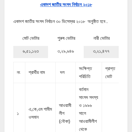
একাদশ জাতীয় সংসদ নির্বাচন ২০১৮
একাদশ জাতীয় সংসদ নির্বাচন ৩০ ডিসেম্বর ২০১৮ অনুষ্ঠিত হবে .
মোট ভোটার
পুরুষ ভোটার
নারী ভোটার
৬,৫১,১২৩
৩,২৯,৬৪৬
৩,২১,৪৭৭
সংক্ষিপ্ত
প্রাপ্ত
নং
প্রার্থীর নাম
দল
পরিচিতি
ভোট
বর্তমান
সাংসদ সদস্য
আওয়ামী
ও ১৯৯৬
এ,কে,এম শামীম
১
লীগ
সালে
ওসমান
(নৌকা)
আওয়ামীলীগ
থেকে