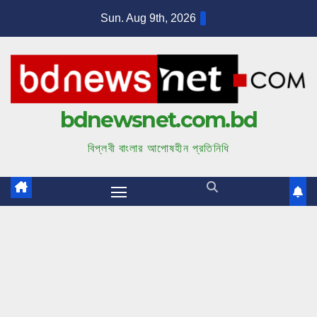
S
Sun. Aug 9th, 2026
k
i
p
t
bdnewsnet.com.bd
o
c
বিপ্লবী বাংলার আপোষহীন প্রতিনিধি
o
n
t
e
n
t